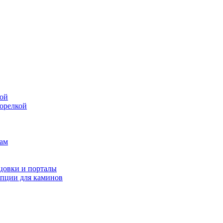
кой
горелкой
ам
цовки и порталы
опции для каминов