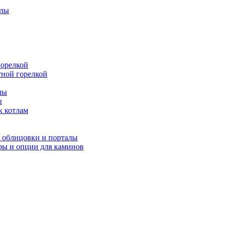
тлы
горелкой
тной горелкой
лы
ы
 котлам
облицовки и порталы
ры и опции для каминов