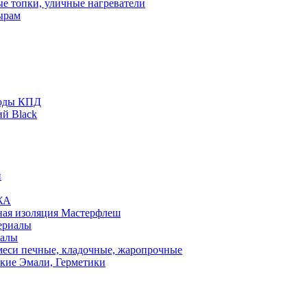
ые топки, уличные нагреватели
ырам
оды КПД
й Black
и
ЖА
ная изоляция Мастерфлеш
ериалы
иалы
еси печные, кладочные, жаропрочные
кие Эмали, Герметики