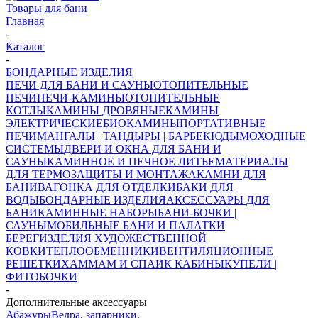
Товары для бани
Главная
-
Каталог
-
БОНДАРНЫЕ ИЗДЕЛИЯ
ПЕЧИ ДЛЯ БАНИ И САУНЫ
ОТОПИТЕЛЬНЫЕ
ПЕЧИ
ПЕЧИ-КАМИНЫ
ОТОПИТЕЛЬНЫЕ
КОТЛЫ
КАМИНЫ ДРОВЯНЫЕ
КАМИНЫ
ЭЛЕКТРИЧЕСКИЕ
БИОКАМИНЫ
ПОРТАТИВНЫЕ
ПЕЧИ
МАНГАЛЫ | ТАНДЫРЫ | БАРБЕКЮ
ДЫМОХОДНЫЕ
СИСТЕМЫ
ДВЕРИ И ОКНА ДЛЯ БАНИ И
САУНЫ
КАМИННОЕ И ПЕЧНОЕ ЛИТЬЕ
МАТЕРИАЛЫ
ДЛЯ ТЕРМОЗАЩИТЫ И МОНТАЖА
КАМНИ ДЛЯ
БАНИ
ВАГОНКА ДЛЯ ОТДЕЛКИ
БАКИ ДЛЯ
ВОДЫ
БОНДАРНЫЕ ИЗДЕЛИЯ
АКСЕССУАРЫ ДЛЯ
БАНИ
КАМИННЫЕ НАБОРЫ
БАНИ-БОЧКИ |
САУНЫ
МОБИЛЬНЫЕ БАНИ И ПАЛАТКИ
БЕРЕГ
ИЗДЕЛИЯ ХУДОЖЕСТВЕННОЙ
КОВКИ
ТЕПЛООБМЕННИКИ
ВЕНТИЛЯЦИОННЫЕ
РЕШЕТКИ
ХАММАМ И СПА
ИК КАБИНЫ
КУПЕЛИ |
ФИТОБОЧКИ
-
Дополнительные аксессуары
Абажуры
Ведра, запарники,