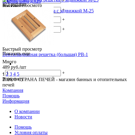
-
+
Клапан липа д.125
313
руб.
/шт
Быстрый просмотр
В корзину
Много
-
+
Вентиляционная решетка с задвижкой М-25
520
руб.
/шт
В корзину
Много
-
+
217
руб.
/шт
В корзину
-
+
В корзину
Быстрый просмотр
Показать еще
Вентиляционная решетка (большая) РВ-1
Много
489
руб.
/шт
-
+
1
2
3
4
5
В корзину
2026 © СТРАНА ПЕЧЕЙ - магазин банных и отопительных
печей
Компания
Помощь
Информация
О компании
Новости
Помощь
Условия оплаты