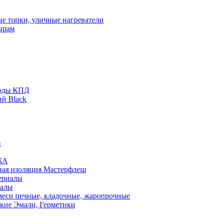
ые топки, уличные нагреватели
ырам
оды КПД
й Black
и
ЖА
ная изоляция Мастерфлеш
ериалы
иалы
еси печные, кладочные, жаропрочные
кие Эмали, Герметики