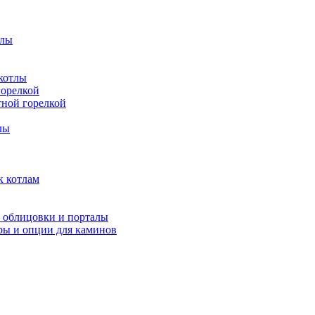
тлы
котлы
горелкой
тной горелкой
лы
 котлам
облицовки и порталы
ры и опции для каминов